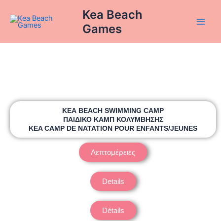
Skip
Main
Kea Beach
to
Games
Men
content
ΚΕΑ BEACH SWIMMING CAMP
ΠΑΙΔΙΚΟ ΚΑΜΠ ΚΟΛΥΜΒΗΣΗΣ
KEA CAMP DE NATATION POUR ENFANTS/JEUNES
Λεπτομέρειες
Details
Détails