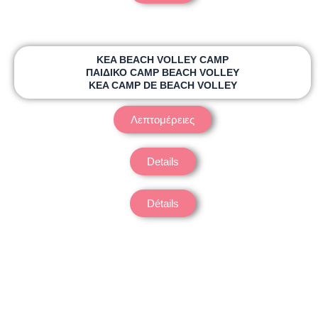
KEA BEACH VOLLEY CAMP
ΠΑΙΔΙΚΟ CAMP BEACH VOLLEY
KEA CAMP DE BEACH VOLLEY
Λεπτομέρειες
Details
Détails
Το λογότυπο μας είναι εμπνευσμένο από την ποικιλία των
διοργανώσεων που θα πραγματοποιηθούν στο όμορφο νησί
της Κέας. Η άθληση, το παιχνίδι, ο υγιής ανταγωνισμός, η
ψυχαγωγία και η επαφή με νέα αθλήματα είναι τα βασικά