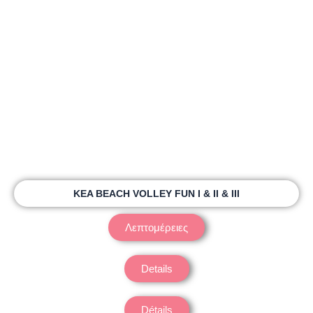
χαρακτηριστικά όλων των δράσεων που θα υλοποιήσουμε.
Η παλέτα των χρωμάτων μας είναι εμπνευσμένα από τη
θάλασσα, τον ήλιο, την αμμουδιά, το κυκλαδίτικο ύφος του
νησιού αλλά και την ευγενή άμιλλα, τη χαρά και την ενότητα
που επιτυγχάνεται μέσω του αθλητισμού! Τα
εικονογράμματα δίνουν ταυτότητα στα αθλήματα και τις
δράσεις που θα υλοποιηθούν κατά τη διάρκεια των KEA
Beach Games.
KEA BEACH VOLLEY FUN Ι & ΙΙ & ΙΙΙ
Λεπτομέρειες
Details
Détails